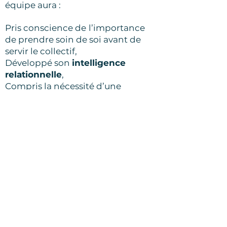
équipe aura :
Pris conscience de
l’importance
de prendre soin de soi avant de
servir le collectif,
Développé son
intelligence
relationnelle
,
Compris la nécessité d’une
approche globale et collégiale
dans la gestion de ses projets,
Pratiqué l’
intelligence collective
Pris du recul
sur ses projets
Cultivé la clairvoyance
individuelle et collective
Travaillé sa
cohésion collective
Appris du large
Pris un sacré bol d'air :)