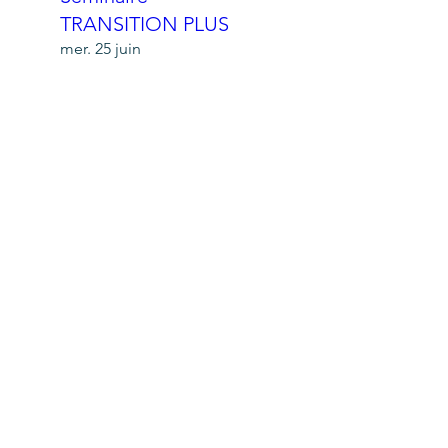
TRANSITION PLUS
mer. 25 juin
Plus d'infos
En savoir plus
L'Armen race du
Cigare Rouge
mer. 28 mai