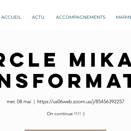
ACCUEIL
ACTU.
ACCOMPAGNEMENTS
MARI
rcle Mik
nsforma
mer. 08 mai
  |  
https://us06web.zoom.us/j/85456392257
On continue !!!! :)