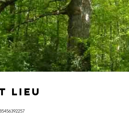
t lieu
/85456392257