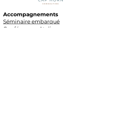
Accompagnements
Séminaire embarqué
Conférence - Atelier
Coaching - Accompagnement
CDV - Retraite Embarquée
NOUS SUIVRE
CONTACT
​Adresse :
61 Bis rue Bichat
75010 Paris, France
Email :
sidney.gavignet@caphornconsulting.com
©2023 Cap Horn Consulting. Made with